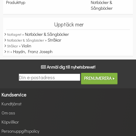
Produkttyp
Notböcker &
Sångböcker
Upptäck mer
Notböcker & Sångböcker
Notlagret »
Stråkar
Notböcker & Sångböcker »
Violin
Stråkar »
Haydn, Franz Joseph
H »
Anmäl dig till nyhetsbrevet!
Kundservice
Kundtjänst
Om oss
Köpvillkor
Personuppgiftspolicy