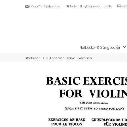
Frågor? Vi hjälper dig
Noter till nybörjare och proffs
+80 
Notböcker & Sångböcker
Startsidan
K. Anderson: Basic Exercises