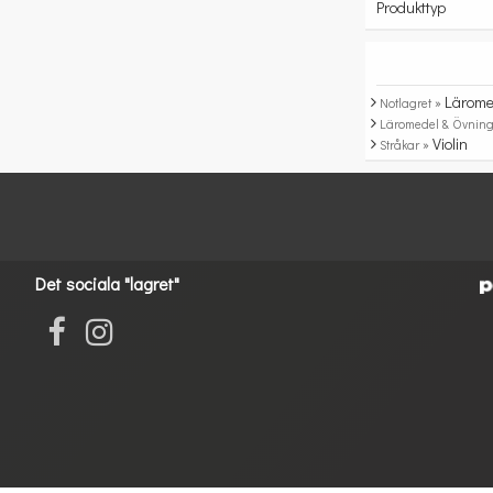
Produkttyp
Lärome
Notlagret »
Läromedel & Övning
Violin
Stråkar »
Det sociala "lagret"