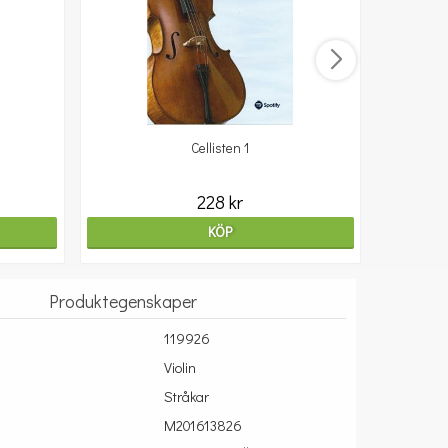
Cellisten 1
10
228 kr
KÖP
Produktegenskaper
119926
Violin
Stråkar
M201613826