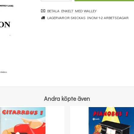
BETALA ENKELT MED WALLEY
LAGERVAROR SKICKAS INOM 1-2 ARBETSDAGAR
Antonín Dvorák: Poetical Tone Pictures op. 85
413 kr
KÖP
Andra köpte även