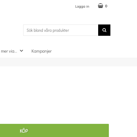
Logga in
0
 mer via...
Kampanjer
×
KÖP