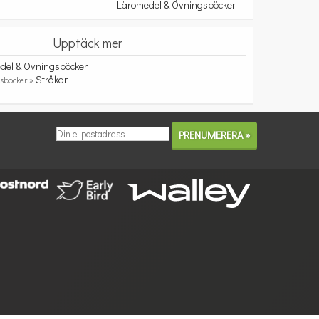
Läromedel & Övningsböcker
Upptäck mer
del & Övningsböcker
Stråkar
sböcker »