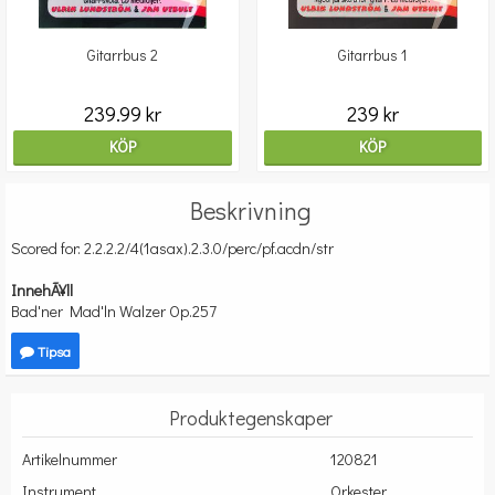
Gitarrbus 2
Gitarrbus 1
239.99 kr
239 kr
KÖP
KÖP
Beskrivning
Scored for: 2.2.2.2/4(1asax).2.3.0/perc/pf.acdn/str
InnehÃ¥ll
Bad'ner Mad'ln Walzer Op.257
Tipsa
Produktegenskaper
Artikelnummer
120821
Instrument
Orkester