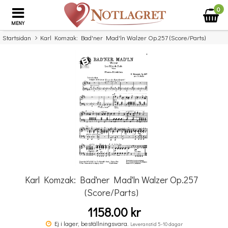
0
MENY
Startsidan
Karl Komzak: Bad'ner Mad'ln Walzer Op.257 (Score/Parts)
×
Missa inte detta...
Karl Komzak: Bad'ner Mad'ln Walzer Op.257
(Score/Parts)
1158.00 kr
Double Bass Quartets
Ej i lager, beställningsvara.
Leveranstid 5-10 dagar