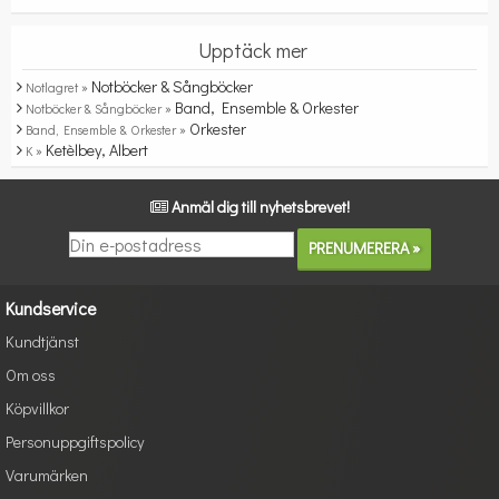
Upptäck mer
Notböcker & Sångböcker
Notlagret »
Band, Ensemble & Orkester
Notböcker & Sångböcker »
Orkester
Band, Ensemble & Orkester »
Ketèlbey, Albert
K »
Anmäl dig till nyhetsbrevet!
Kundservice
Kundtjänst
Om oss
Köpvillkor
Personuppgiftspolicy
Varumärken