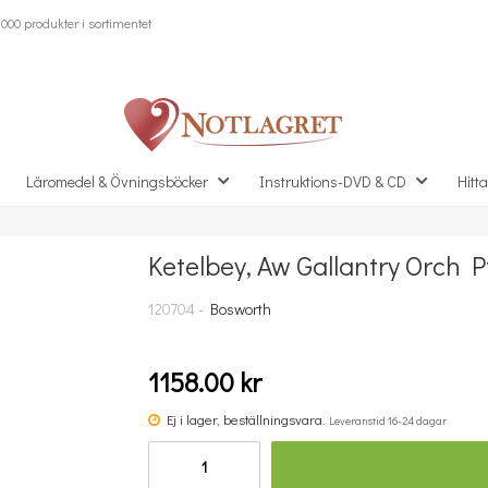
000 produkter i sortimentet
Läromedel & Övningsböcker
Instruktions-DVD & CD
Hitta
Ketelbey, Aw Gallantry Orch P
Missa inte detta...
120704 -
Bosworth
1158.00 kr
Ej i lager, beställningsvara.
Leveranstid 16-24 dagar