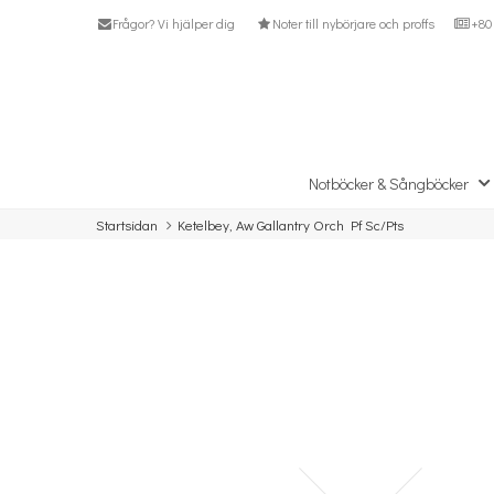
Frågor? Vi hjälper dig
Noter till nybörjare och proffs
+80 
Notböcker & Sångböcker
Startsidan
Ketelbey, Aw Gallantry Orch Pf Sc/Pts