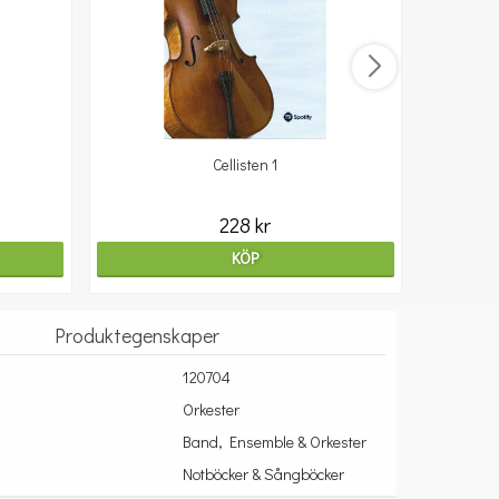
Cellisten 1
10
228 kr
KÖP
Produktegenskaper
120704
Orkester
Band, Ensemble & Orkester
Notböcker & Sångböcker