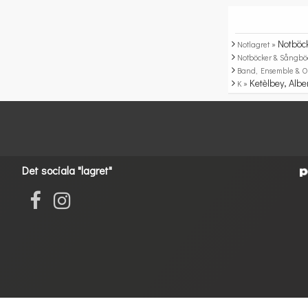
Notböc
Notlagret »
Notböcker & Sångbö
Band, Ensemble & O
Ketèlbey, Albe
K »
Det sociala "lagret"