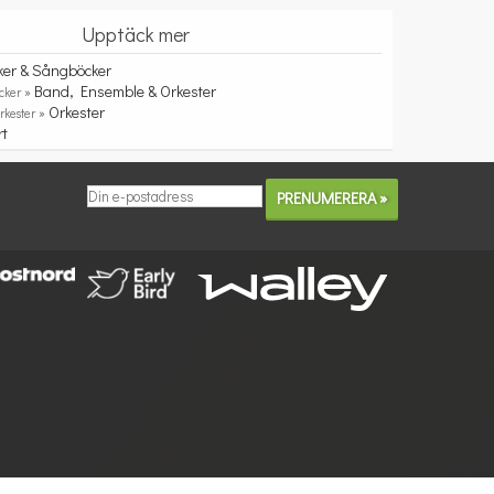
Upptäck mer
ker & Sångböcker
Band, Ensemble & Orkester
cker »
Orkester
rkester »
rt