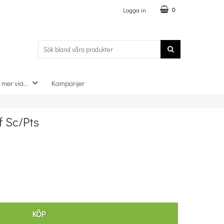
Logga in
0
 mer via...
Kampanjer
×
f Sc/Pts
KÖP