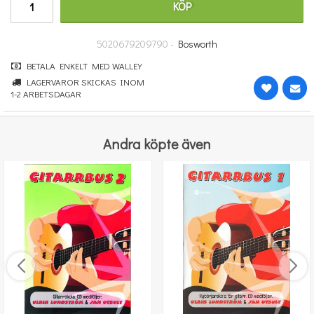
KÖP
66 kr
KÖP
5020679209790 -
Bosworth
BETALA ENKELT MED WALLEY
LAGERVAROR SKICKAS INOM
1-2 ARBETSDAGAR
Andra köpte även