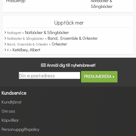
Produkttyp
Notböcker &
Sångböcker
Upptäck mer
Notböcker & Sångböcker
Notlagret »
Band, Ensemble & Orkester
Notböcker & Sångböcker »
Orkester
Band, Ensemble & Orkester »
Ketèlbey, Albert
K »
Anmäl dig till nyhetsbrevet!
Kundservice
Kundtjänst
Om oss
Köpvillkor
Personuppgiftspolicy