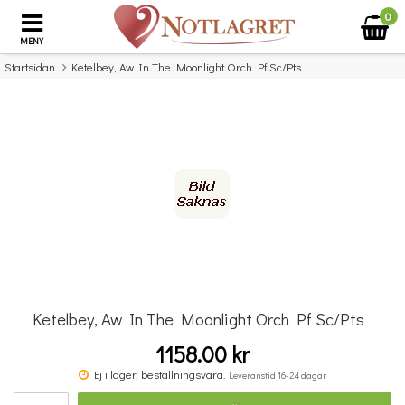
0
MENY
Startsidan
Ketelbey, Aw In The Moonlight Orch Pf Sc/Pts
×
Missa inte detta...
Ketelbey, Aw In The Moonlight Orch Pf Sc/Pts
1158.00 kr
E Chabrier: Espana (Come To The Dance)
Ej i lager, beställningsvara.
Leveranstid 16-24 dagar