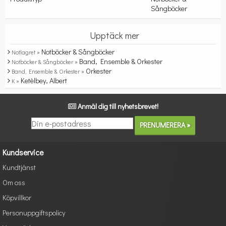
Sångböcker
Upptäck mer
Notböcker & Sångböcker
Notlagret »
Band, Ensemble & Orkester
Notböcker & Sångböcker »
Orkester
Band, Ensemble & Orkester »
Ketèlbey, Albert
K »
Anmäl dig till nyhetsbrevet!
Kundservice
Kundtjänst
Om oss
Köpvillkor
Personuppgiftspolicy