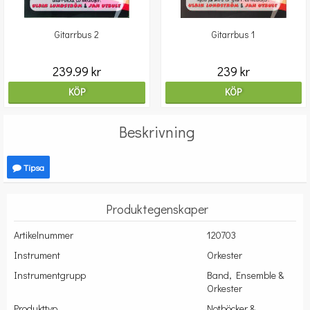
Gitarrbus 2
Gitarrbus 1
239.99 kr
239 kr
KÖP
KÖP
Beskrivning
Tipsa
Produktegenskaper
Artikelnummer
120703
Instrument
Orkester
Instrumentgrupp
Band, Ensemble &
Orkester
Produkttyp
Notböcker &