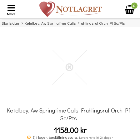
0
MENY
Startsidan
Ketelbey, Aw Springtime Calls Fruhlingsruf Orch Pf Sc/Pts
×
Missa inte detta...
Ketelbey, Aw Springtime Calls Fruhlingsruf Orch Pf
Sc/Pts
1158.00 kr
Komplett Sångteknik - svenska (Cathrine Sadolin)
Ej i lager, beställningsvara.
Leveranstid 16-24 dagar