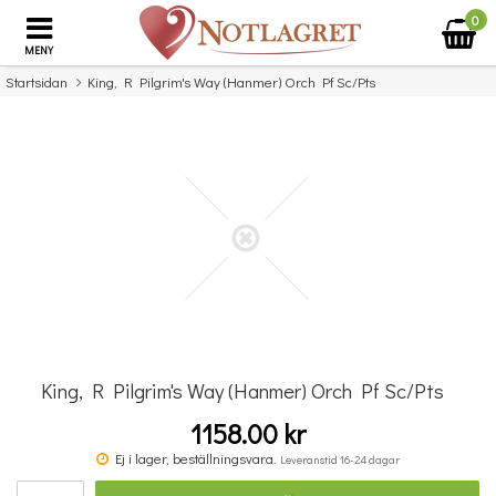
0
MENY
Startsidan
King, R Pilgrim's Way (Hanmer) Orch Pf Sc/Pts
×
Missa inte detta...
King, R Pilgrim's Way (Hanmer) Orch Pf Sc/Pts
1158.00 kr
Benjamin Britten: Simple Symphony For String Orchestra - Study Score
Ej i lager, beställningsvara.
Leveranstid 16-24 dagar