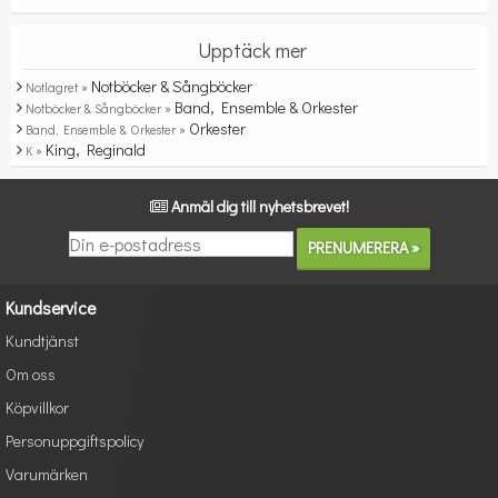
Upptäck mer
Notböcker & Sångböcker
Notlagret »
Band, Ensemble & Orkester
Notböcker & Sångböcker »
Orkester
Band, Ensemble & Orkester »
King, Reginald
K »
Anmäl dig till nyhetsbrevet!
Kundservice
Kundtjänst
Om oss
Köpvillkor
Personuppgiftspolicy
Varumärken