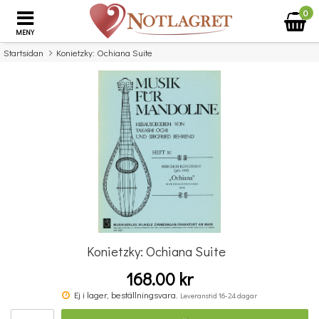
0
MENY
Startsidan
Konietzky: Ochiana Suite
×
Missa inte detta...
Konietzky: Ochiana Suite
168.00 kr
Benjamin Britten: Simple Symphony For String Orchestra - Study Score
Ej i lager, beställningsvara.
Leveranstid 16-24 dagar