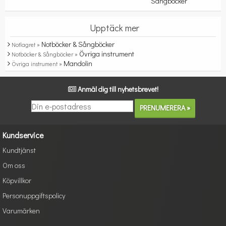
Sångböcker
Upptäck mer
Notböcker & Sångböcker
Notlagret »
Övriga instrument
Notböcker & Sångböcker »
Mandolin
Övriga instrument »
Anmäl dig till nyhetsbrevet!
Kundservice
Kundtjänst
Om oss
Köpvillkor
Personuppgiftspolicy
Varumärken