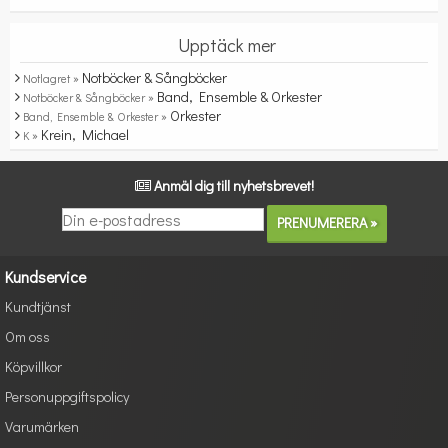
Upptäck mer
Notböcker & Sångböcker
Notlagret »
Band, Ensemble & Orkester
Notböcker & Sångböcker »
Orkester
Band, Ensemble & Orkester »
Krein, Michael
K »
Anmäl dig till nyhetsbrevet!
Kundservice
Kundtjänst
Om oss
Köpvillkor
Personuppgiftspolicy
Varumärken