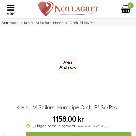
0
MENY
Startsidan
Krein, M Sailors Hornpipe Orch Pf Sc/Pts
×
Missa inte detta...
Krein, M Sailors Hornpipe Orch Pf Sc/Pts
1158.00 kr
Concert Album Oehme Acdn
Ej i lager, beställningsvara.
Leveranstid 16-24 dagar