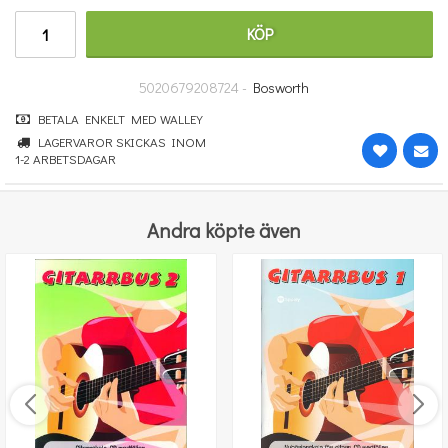
350 kr
KÖP
KÖP
5020679208724 -
Bosworth
BETALA ENKELT MED WALLEY
LAGERVAROR SKICKAS INOM
1-2 ARBETSDAGAR
Andra köpte även