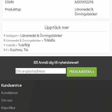
ISMN
M201612218
Produkttyp
Läromedel &
Övningsböcker
Upptäck mer
Läromedel & Övningsböcker
Notlagret »
Träblås
Läromedel & Övningsböcker »
Tvärflöjt
Träblås »
Kuchmy, Tia
K »
Anmäl dig till nyhetsbrevet!
Kundservice
Kundtjänst
Om oss
Köpvillkor