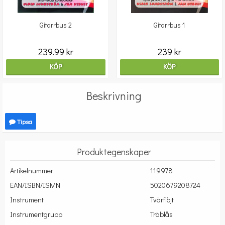
Gitarrbus 2
Gitarrbus 1
239.99 kr
239 kr
KÖP
KÖP
Beskrivning
Tipsa
Produktegenskaper
Artikelnummer
119978
EAN/ISBN/ISMN
5020679208724
Instrument
Tvärflöjt
Instrumentgrupp
Träblås