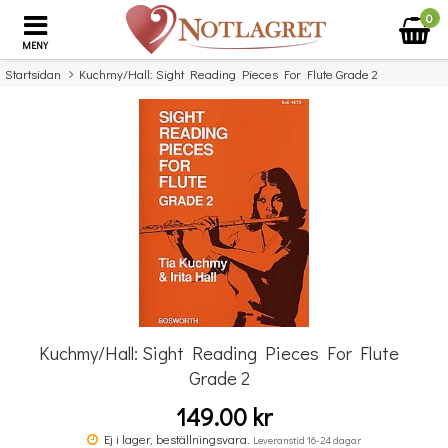
0
MENY
Startsidan
Kuchmy/Hall: Sight Reading Pieces For Flute Grade 2
×
Missa inte detta...
Kuchmy/Hall: Sight Reading Pieces For Flute
Grade 2
149.00 kr
Carl Bärmann: Tägliche Studien Aus Carl Bärmanns Clarinett-Schule"
Op. 63"
Ej i lager, beställningsvara.
Leveranstid 16-24 dagar