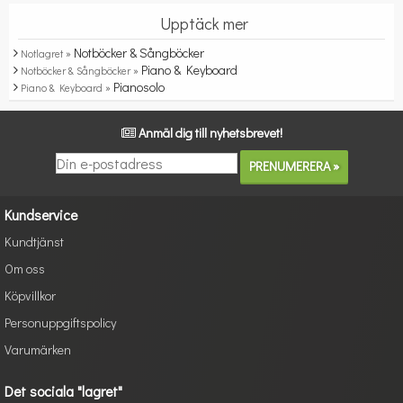
Upptäck mer
Notböcker & Sångböcker
Notlagret »
Piano & Keyboard
Notböcker & Sångböcker »
Pianosolo
Piano & Keyboard »
Anmäl dig till nyhetsbrevet!
Kundservice
Kundtjänst
Om oss
Köpvillkor
Personuppgiftspolicy
Varumärken
Det sociala "lagret"