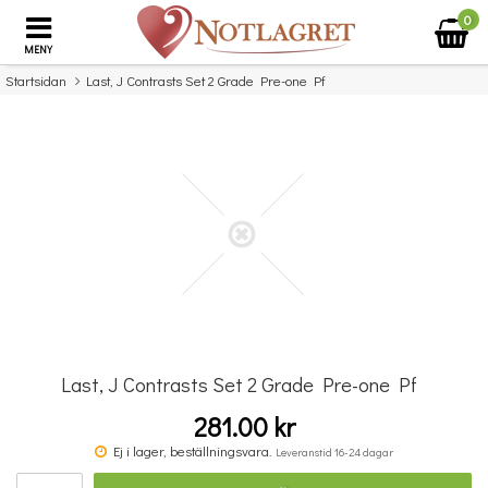
0
MENY
Startsidan
Last, J Contrasts Set 2 Grade Pre-one Pf
×
Missa inte detta...
Last, J Contrasts Set 2 Grade Pre-one Pf
281.00 kr
Komplett Sångteknik - svenska (Cathrine Sadolin)
Ej i lager, beställningsvara.
Leveranstid 16-24 dagar