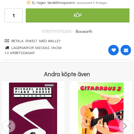
Ej i lager, beställningsvara.
Leveranstid 5-10 dagar
364 kr
KÖP
KÖP
9780711995284 -
Bosworth
BETALA ENKELT MED WALLEY
LAGERVAROR SKICKAS INOM
1-2 ARBETSDAGAR
Andra köpte även