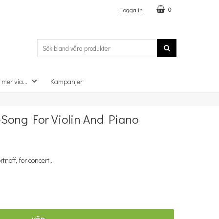
Logga in
0
 mer via...
Kampanjer
×
e-Song For Violin And Piano
off, for concert ..