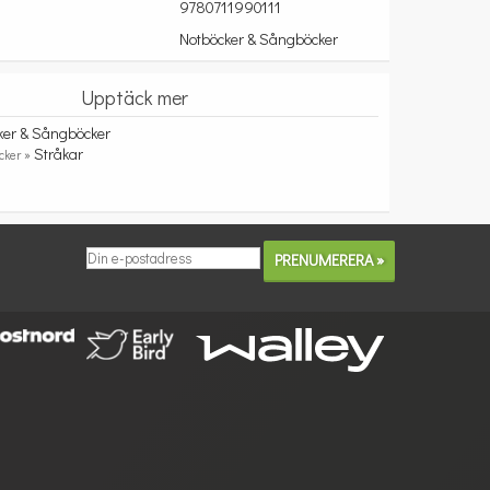
9780711990111
Notböcker & Sångböcker
Upptäck mer
ker & Sångböcker
Stråkar
cker »