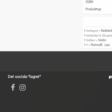
ISBN
Produkttyp
Notböc
Notlagret »
Notböcker & Sångbö
Violin
Stråkar »
Portnoff, Leo
P »
Det sociala "lagret"