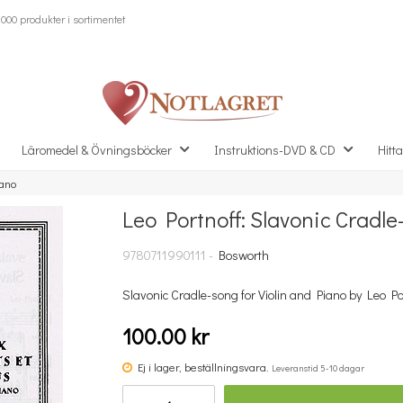
000 produkter i sortimentet
Läromedel & Övningsböcker
Instruktions-DVD & CD
Hitta
iano
Leo Portnoff: Slavonic Cradl
Missa inte detta...
9780711990111 -
Bosworth
Slavonic Cradle-song for Violin and Piano by Leo Portn
100.00 kr
Ej i lager, beställningsvara.
Leveranstid 5-10 dagar