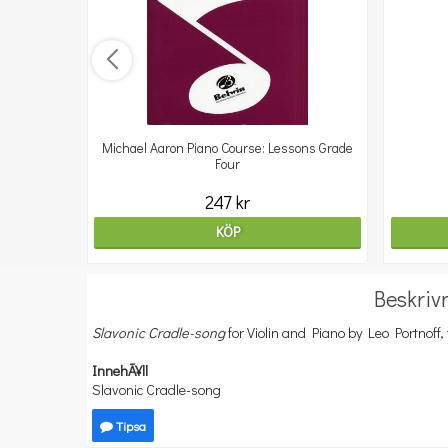
Michael Aaron Piano Course: Lessons Grade
Four
247 kr
KÖP
Beskriv
Slavonic Cradle-song
for Violin and Piano by Leo Portnoff,
InnehÃ¥ll
Slavonic Cradle-song
Tipsa