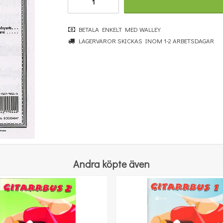
BETALA ENKELT MED WALLEY
LAGERVAROR SKICKAS INOM 1-2 ARBETSDAGAR
Benjamin Britten: Simple Symphony For String Orchestra - Study Score
364 kr
KÖP
Andra köpte även