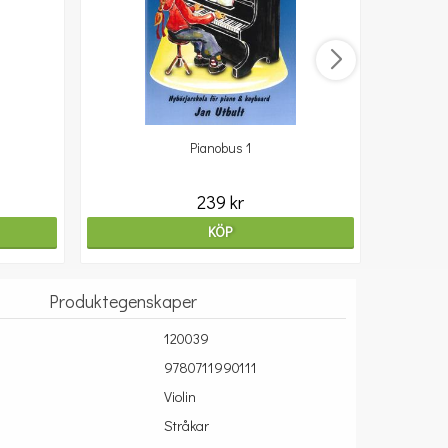
Pianobus 1
239 kr
KÖP
Produktegenskaper
120039
9780711990111
Violin
Stråkar