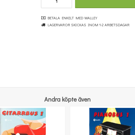
BETALA ENKELT MED WALLEY
LAGERVAROR SKICKAS INOM 1-2 ARBETSDAGAR
Michael Aaron Piano Course: Lessons Grade Four
247 kr
KÖP
Andra köpte även