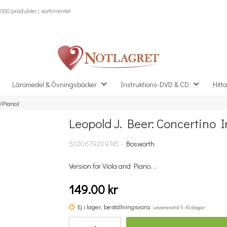
000 produkter i sortimentet
Läromedel & Övningsböcker
Instruktions-DVD & CD
Hitta
/Piano)
Leopold J. Beer: Concertino I
Missa inte detta...
5020679209745 -
Bosworth
Version for Viola and Piano. ..
149.00 kr
Ej i lager, beställningsvara.
Leveranstid 5-10 dagar