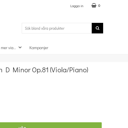
Logga in
0
 mer via...
Kampanjer
×
n D Minor Op.81 (Viola/Piano)