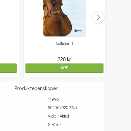
Cellisten 1
10
228 kr
KÖP
Produktegenskaper
119951
5020679209745
Viola / Altfiol
Stråkar