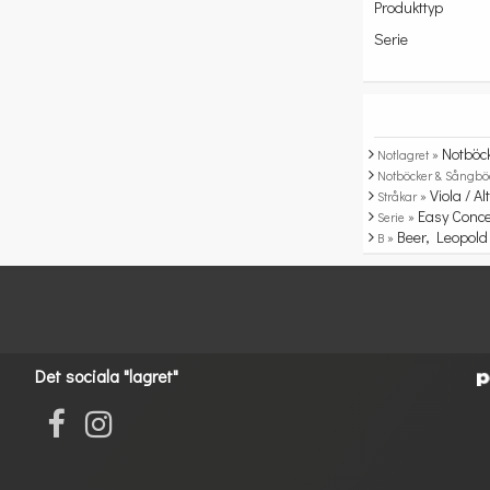
Produkttyp
Serie
Notböc
Notlagret »
Notböcker & Sångbö
Viola / Alt
Stråkar »
Easy Conce
Serie »
Beer, Leopold 
B »
Det sociala "lagret"