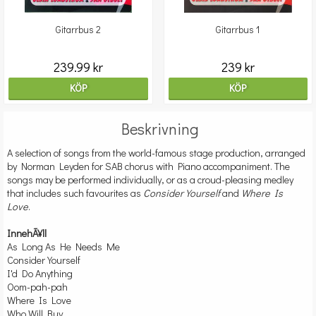
Gitarrbus 2
Gitarrbus 1
239.99 kr
239 kr
KÖP
KÖP
Beskrivning
A selection of songs from the world-famous stage production, arranged
by Norman Leyden for SAB chorus with Piano accompaniment. The
songs may be performed individually, or as a croud-pleasing medley
that includes such favourites as
Consider Yourself
and
Where Is
Love
.
InnehÃ¥ll
As Long As He Needs Me
Consider Yourself
I'd Do Anything
Oom-pah-pah
Where Is Love
Who Will Buy