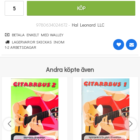
100 kr
KÖP
KÖP
9780634024672 -
Hal Leonard LLC
BETALA ENKELT MED WALLEY
LAGERVAROR SKICKAS INOM
1-2 ARBETSDAGAR
Andra köpte även