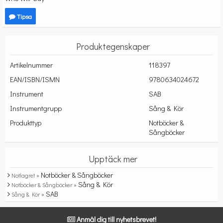
Tipsa
Produktegenskaper
Artikelnummer
118397
EAN/ISBN/ISMN
9780634024672
Instrument
SAB
Instrumentgrupp
Sång & Kör
Produkttyp
Notböcker &
Sångböcker
Upptäck mer
Notböcker & Sångböcker
Notlagret »
Sång & Kör
Notböcker & Sångböcker »
SAB
Sång & Kör »
Anmäl dig till nyhetsbrevet!