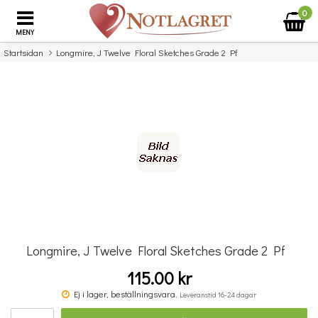
0
MENY
Startsidan
Longmire, J Twelve Floral Sketches Grade 2 Pf
×
Missa inte detta...
Longmire, J Twelve Floral Sketches Grade 2 Pf
115.00 kr
Beethoven: Hymn Of Joy for Organ
Ej i lager, beställningsvara.
Leveranstid 16-24 dagar