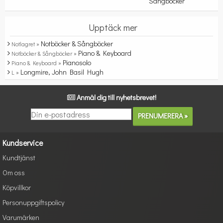
Sångböcker
Upptäck mer
Notböcker & Sångböcker
Notlagret »
Piano & Keyboard
Notböcker & Sångböcker »
Pianosolo
Piano & Keyboard »
Longmire, John Basil Hugh
L »
Anmäl dig till nyhetsbrevet!
Kundservice
Kundtjänst
Om oss
Köpvillkor
Personuppgiftspolicy
Varumärken