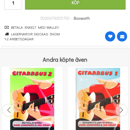
KÖP
132 kr
KÖP
5020679205792 -
Bosworth
BETALA ENKELT MED WALLEY
LAGERVAROR SKICKAS INOM
1-2 ARBETSDAGAR
Andra köpte även