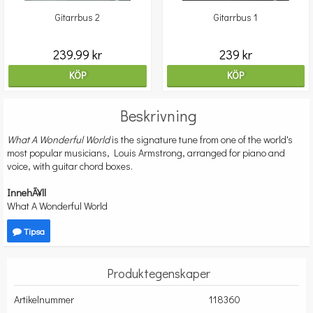
Gitarrbus 2
Gitarrbus 1
239.99 kr
239 kr
KÖP
KÖP
Beskrivning
What A Wonderful World
is the signature tune from one of the world's
most popular musicians, Louis Armstrong, arranged for piano and
voice, with guitar chord boxes.
InnehÃ¥ll
What A Wonderful World
Tipsa
Produktegenskaper
Artikelnummer
118360