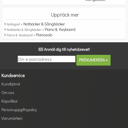
Upptäck mer
Notböcker & Sångböcker
Notlagret »
Piano & Keyboard
Notböcker & Sångböcker »
Pianosolo
Piano & Keyboard »
Anmäl dig till nyhetsbrevet!
Kundservice
Kundtjänst
Om oss
Köpvillkor
Personuppgiftspolicy
Varumärken