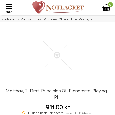
0
MENY
Startsidan
Matthay, T First Principles Of Pianoforte Playing Pf
×
Missa inte detta...
Matthay, T First Principles Of Pianoforte Playing
Pf
911.00 kr
Komplett Sångteknik - svenska (Cathrine Sadolin)
Ej i lager, beställningsvara.
Leveranstid 16-24 dagar