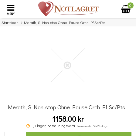
0
MENY
Startsidan
Merath, S Non-stop Ohne Pause Orch Pf Sc/Pts
×
Missa inte detta...
Merath, S Non-stop Ohne Pause Orch Pf Sc/Pts
1158.00 kr
Michael Aaron Piano Course: Lessons Grade Four
Ej i lager, beställningsvara.
Leveranstid 16-24 dagar