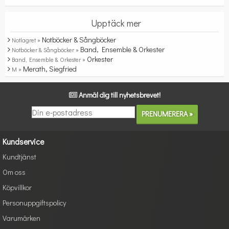
Upptäck mer
Notböcker & Sångböcker
Notlagret »
Band, Ensemble & Orkester
Notböcker & Sångböcker »
Orkester
Band, Ensemble & Orkester »
Merath, Siegfried
M »
Anmäl dig till nyhetsbrevet!
Kundservice
Kundtjänst
Om oss
Köpvillkor
Personuppgiftspolicy
Varumärken