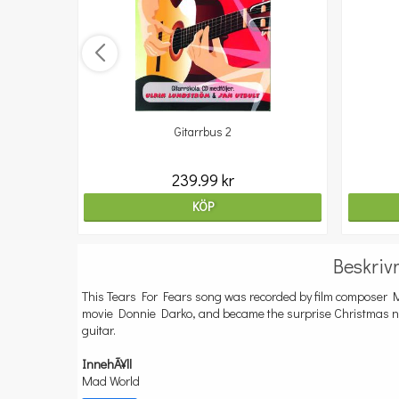
Gitarrbus 2
239.99 kr
KÖP
Beskriv
This Tears For Fears song was recorded by film composer M
movie Donnie Darko, and became the surprise Christmas nu
guitar.
InnehÃ¥ll
Mad World