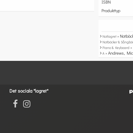
ISBN
Produkttyp
Notböc
Notlagret »
Notböcker & Sångbö
Piano & Keyboard 
Andrews, Mic
A »
Det sociala "lagret"