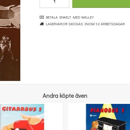
BETALA ENKELT MED WALLEY
LAGERVAROR SKICKAS INOM 1-2 ARBETSDAGAR
Easy Piano CD Play-Along Volume 31: Star Wars
414 kr
KÖP
Andra köpte även