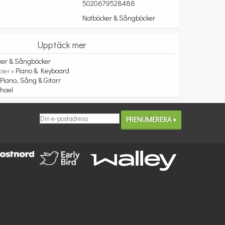
5020679528488
Notböcker & Sångböcker
Upptäck mer
ker & Sångböcker
Piano & Keyboard
cker »
Piano, Sång & Gitarr
»
hael