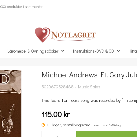
000 produkter i sortimentet
Läromedel & Övningsböcker
Instruktions-DVD & CD
Hitta
Michael Andrews Ft. Gary Ju
Missa inte detta...
5020679528488 - Music Sales
This Tears For Fears song was recorded by film com
115.00 kr
Ej i lager, beställningsvara.
Leveranstid 5-10 dagar