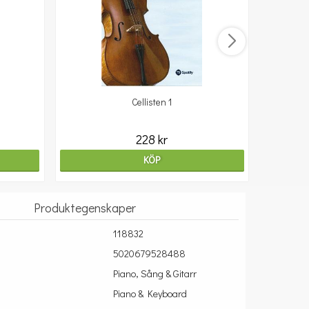
Cellisten 1
10
228 kr
KÖP
Produktegenskaper
118832
5020679528488
Piano, Sång & Gitarr
Piano & Keyboard