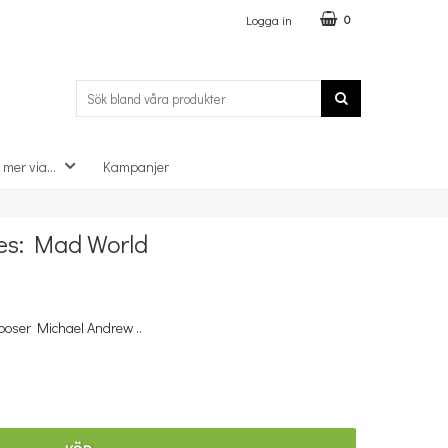
Logga in
0
 mer via...
Kampanjer
×
les: Mad World
poser Michael Andrew ..