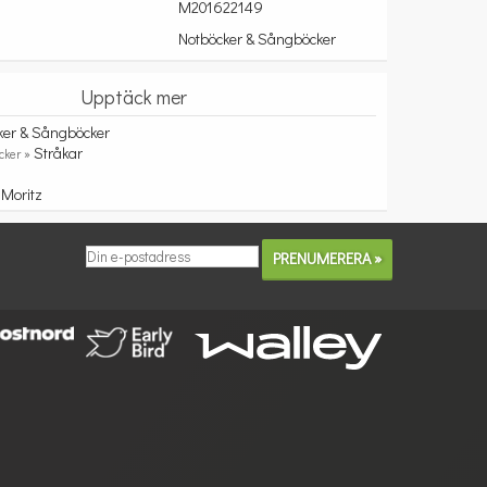
M201622149
Notböcker & Sångböcker
Upptäck mer
ker & Sångböcker
Stråkar
cker »
Moritz