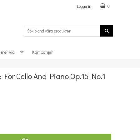
Logga in
0
 mer via...
Kampanjer
×
 For Cello And Piano Op.15 No.1