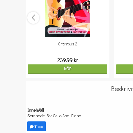
Gitarrbus 2
239.99 kr
KÖP
Beskriv
InnehÃ¥ll
Serenade For Cello And Piano
Tipsa