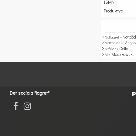
ISMN
Produkttyp
Notböc
Notlagret »
Notböcker & Sångbö
Cello
Stråkar »
Moszkowski, 
M »
Det sociala "lagret"