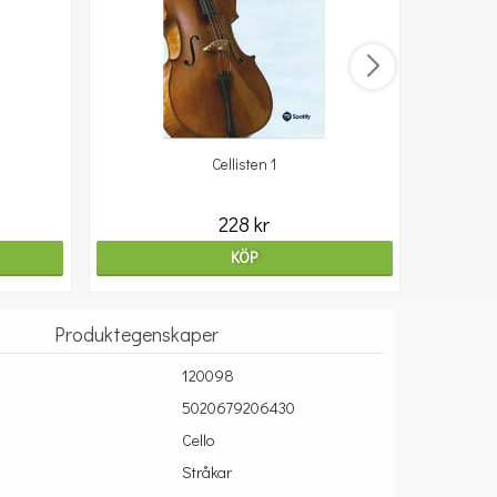
Cellisten 1
10
228 kr
KÖP
Produktegenskaper
120098
5020679206430
Cello
Stråkar