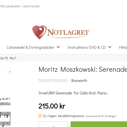
000 produkter i sortimentet
Läromedel & Övningsböcker
Instruktions-DVD & CD
Hitta
Op.15 No.1
Moritz Moszkowski: Serenade
Missa inte detta...
5020679206430 -
Bosworth
InnehÃ¥ll Serenade For Cello And Piano ..
215.00 kr
Ej i lager, beställningsvara.
Leveranstid 16-24 dagar