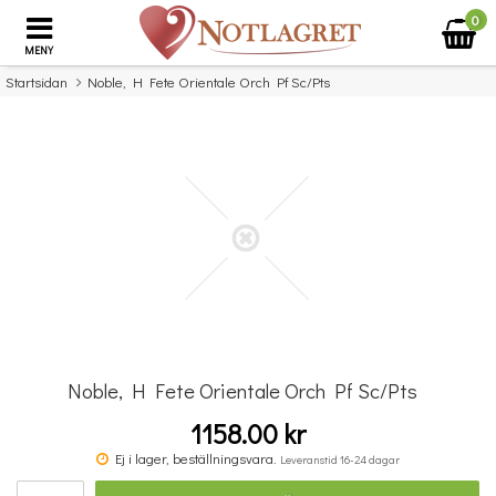
0
MENY
Startsidan
Noble, H Fete Orientale Orch Pf Sc/Pts
×
Missa inte detta...
Noble, H Fete Orientale Orch Pf Sc/Pts
1158.00 kr
Povel vid pianot
Ej i lager, beställningsvara.
Leveranstid 16-24 dagar