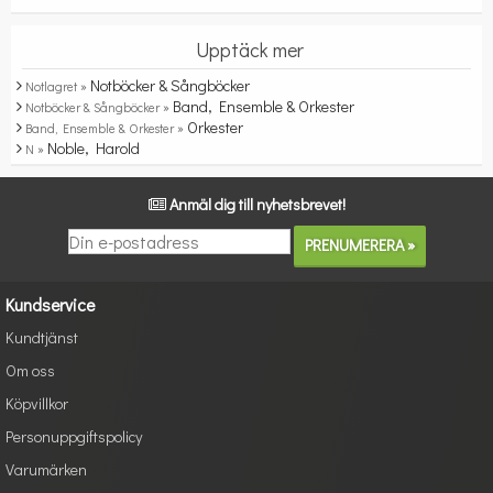
Upptäck mer
Notböcker & Sångböcker
Notlagret »
Band, Ensemble & Orkester
Notböcker & Sångböcker »
Orkester
Band, Ensemble & Orkester »
Noble, Harold
N »
Anmäl dig till nyhetsbrevet!
Kundservice
Kundtjänst
Om oss
Köpvillkor
Personuppgiftspolicy
Varumärken