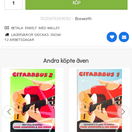
KÖP
247 kr
KÖP
5020679289082 -
Bosworth
BETALA ENKELT MED WALLEY
LAGERVAROR SKICKAS INOM
1-2 ARBETSDAGAR
Andra köpte även