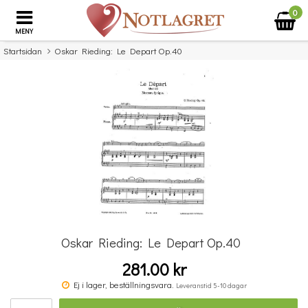
0
MENY
Startsidan
Oskar Rieding: Le Depart Op.40
×
Missa inte detta...
Oskar Rieding: Le Depart Op.40
281.00 kr
Michael Aaron Piano Course: Lessons Grade Four
Ej i lager, beställningsvara.
Leveranstid 5-10 dagar