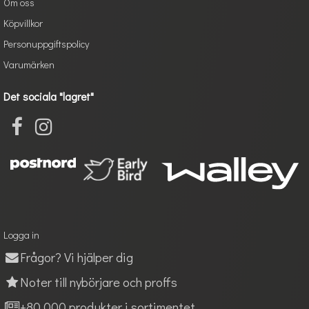
Om oss
Köpvillkor
Personuppgiftspolicy
Varumärken
Det sociala "lagret"
Logga in
Frågor? Vi hjälper dig
Noter till nybörjare och proffs
+80 000 produkter i sortimentet