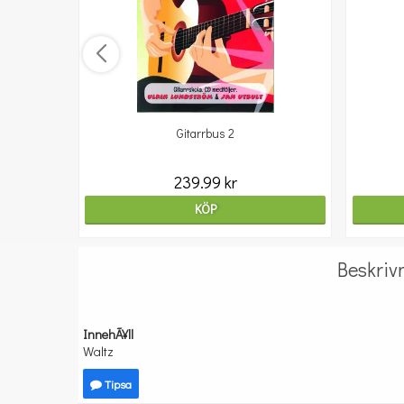
Gitarrbus 2
239.99 kr
KÖP
Beskriv
InnehÃ¥ll
Waltz
Tipsa