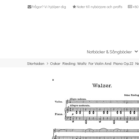
Frågor? Vi hjälper dig
Noter till nybörjare och proffs
+80 
Notböcker & Sångböcker
Startsidan
Oskar Rieding: Waltz For Violin And Piano Op.22 N