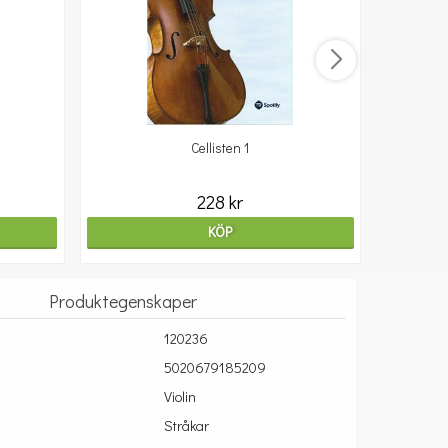
Cellisten 1
10
228 kr
KÖP
Produktegenskaper
120236
5020679185209
Violin
Stråkar