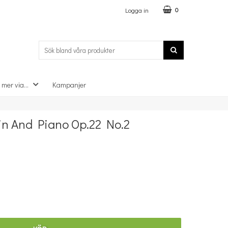
Logga in
0
 mer via...
Kampanjer
×
lin And Piano Op.22 No.2