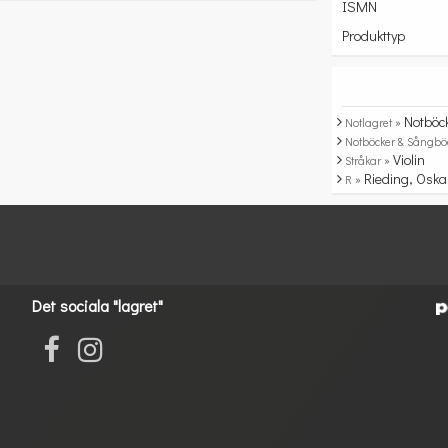
ISMN
Produkttyp
Notböc
Notlagret »
Notböcker & Sångbö
Violin
Stråkar »
Rieding, Oska
R »
Det sociala "lagret"