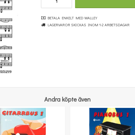
BETALA ENKELT MED WALLEY
LAGERVAROR SKICKAS INOM 1-2 ARBETSDAGAR
Komplett Sångteknik - svenska (Cathrine Sadolin)
670 kr
KÖP
Andra köpte även