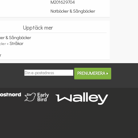
M201629704
Notböcker & Sångböcker
Upptäck mer
ker & Sångböcker
Stråkar
cker »
r