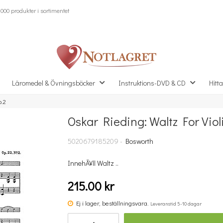
000 produkter i sortimentet
Läromedel & Övningsböcker
Instruktions-DVD & CD
Hitta
o.2
Oskar Rieding: Waltz For Vio
Missa inte detta...
5020679185209 -
Bosworth
InnehÃ¥ll Waltz ..
215.00 kr
Ej i lager, beställningsvara.
Leveranstid 5-10 dagar