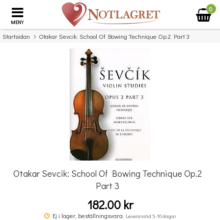
0
MENY
Startsidan
Otakar Sevcik: School Of Bowing Technique Op.2 Part 3
×
Missa inte detta...
Otakar Sevcik: School Of Bowing Technique Op.2
Part 3
182.00 kr
Suzuki Cello School: Volume 6
Ben
Ej i lager, beställningsvara.
Leveranstid 5-10 dagar