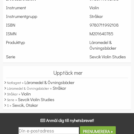
Instrument
Violin
Instrumentgrupp
Stråkar
ISBN
9780711992108
ISMN
M201640785
Produkttyp
Läromedel &
Övningsböcker
Serie
Sevcik Violin Studies
Upptäck mer
Läromedel & Övningsböcker
Notlagret »
Stråkar
Läromedel & Övningsböcker »
Violin
Stråkar »
Sevcik Violin Studies
Serie »
Sevcik, Otakar
S »
Anmäl dig till nyhetsbrevet!