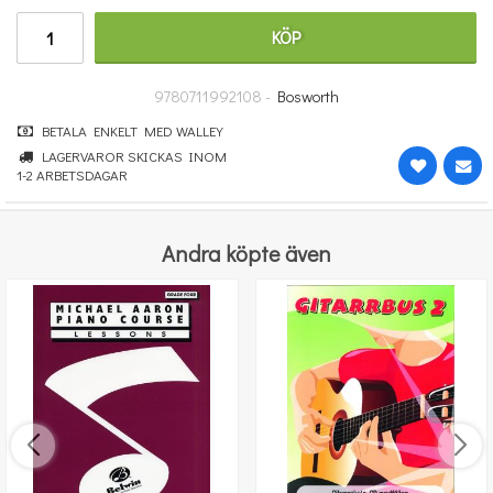
171 kr
KÖP
KÖP
9780711992108 -
Bosworth
BETALA ENKELT MED WALLEY
LAGERVAROR SKICKAS INOM
1-2 ARBETSDAGAR
Andra köpte även