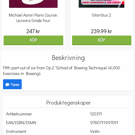
Michael Aaron Piano Course:
Gitarrbus 2
Lessons Grade Four
247 kr
239.99 kr
KÖP
KÖP
Beskrivning
Fifth part out of six from Op.2 'School of Bowing Technique' (4,000
Exercises in Bowing).
Tipsa
Produktegenskaper
Artikelnummer
120371
EAN/ISBN/ISMN
9780711997011
Instrument
Violin