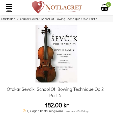
0
MENY
Startsidan
Otakar Sevcik: School Of Bowing Technique Op.2 Part 5
×
Missa inte detta...
Otakar Sevcik: School Of Bowing Technique Op.2
Part 5
182.00 kr
Benjamin Britten: Simple Symphony For String Orchestra - Study Score
Ej i lager, beställningsvara.
Leveranstid 5-10 dagar