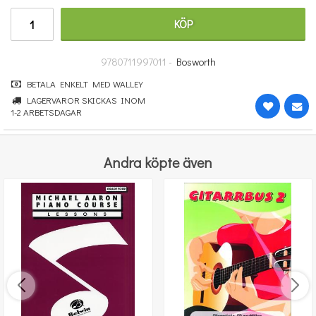
364 kr
KÖP
KÖP
9780711997011 -
Bosworth
BETALA ENKELT MED WALLEY
LAGERVAROR SKICKAS INOM
1-2 ARBETSDAGAR
Andra köpte även