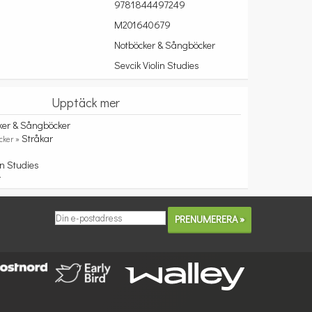
9781844497249
M201640679
Notböcker & Sångböcker
Sevcik Violin Studies
Upptäck mer
ker & Sångböcker
Stråkar
cker »
in Studies
r