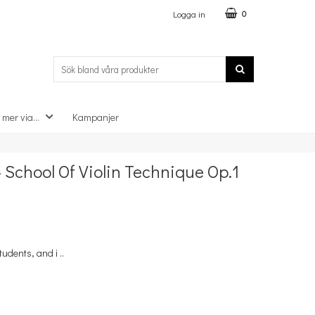
Logga in
0
 mer via...
Kampanjer
×
- School Of Violin Technique Op.1
tudents, and i ..