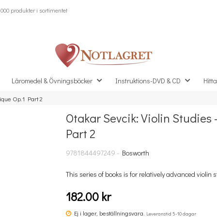
000 produkter i sortimentet
Läromedel & Övningsböcker
Instruktions-DVD & CD
Hitta
nique Op.1 Part 2
Otakar Sevcik: Violin Studies 
Missa inte detta...
Part 2
9781844497249 -
Bosworth
This series of books is for relatively advanced violin s
182.00 kr
Ej i lager, beställningsvara.
Leveranstid 5-10 dagar