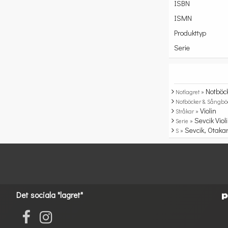
ISBN
ISMN
Produkttyp
Serie
Notböc
Notlagret »
Notböcker & Sångbö
Violin
Stråkar »
Sevcik Viol
Serie »
Sevcik, Otaka
S »
Det sociala "lagret"