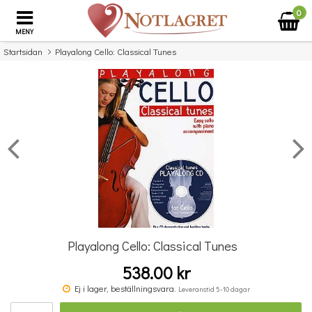
0
MENY
Startsidan
Playalong Cello: Classical Tunes
×
Missa inte detta...
Playalong Cello: Classical Tunes
538.00 kr
Komplett Sångteknik - svenska (Cathrine Sadolin)
Ej i lager, beställningsvara.
Leveranstid 5-10 dagar