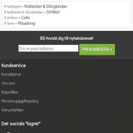
Notböcker & Sångböcker
Notlagret »
Stråkar
Notböcker & Sångböcker »
Cello
Stråkar »
Playalong
Serie »
Anmäl dig till nyhetsbrevet!
Kundservice
Kundtjänst
Om oss
Köpvillkor
Personuppgiftspolicy
Varumärken
Det sociala "lagret"