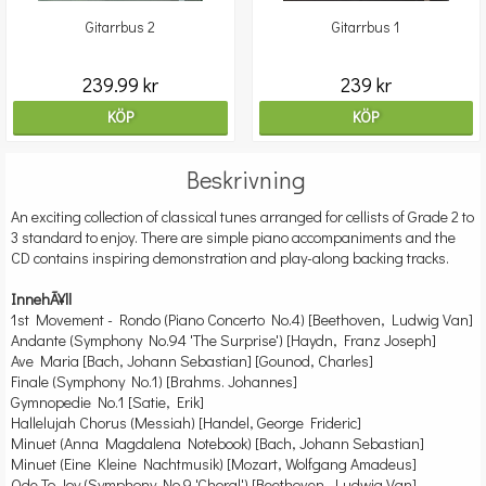
Gitarrbus 2
Gitarrbus 1
239.99 kr
239 kr
KÖP
KÖP
Beskrivning
An exciting collection of classical tunes arranged for cellists of Grade 2 to
3 standard to enjoy. There are simple piano accompaniments and the
CD contains inspiring demonstration and play-along backing tracks.
InnehÃ¥ll
1st Movement - Rondo (Piano Concerto No.4) [Beethoven, Ludwig Van]
Andante (Symphony No.94 'The Surprise') [Haydn, Franz Joseph]
Ave Maria [Bach, Johann Sebastian] [Gounod, Charles]
Finale (Symphony No.1) [Brahms. Johannes]
Gymnopedie No.1 [Satie, Erik]
Hallelujah Chorus (Messiah) [Handel, George Frideric]
Minuet (Anna Magdalena Notebook) [Bach, Johann Sebastian]
Minuet (Eine Kleine Nachtmusik) [Mozart, Wolfgang Amadeus]
Ode To Joy (Symphony No.9 'Choral') [Beethoven, Ludwig Van]