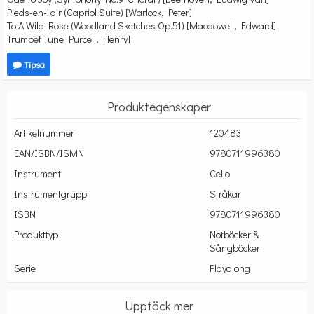
Pieds-en-l'air (Capriol Suite) [Warlock, Peter]
To A Wild Rose (Woodland Sketches Op.51) [Macdowell, Edward]
Trumpet Tune [Purcell, Henry]
Tipsa
Produktegenskaper
Artikelnummer
120483
EAN/ISBN/ISMN
9780711996380
Instrument
Cello
Instrumentgrupp
Stråkar
ISBN
9780711996380
Produkttyp
Notböcker &
Sångböcker
Serie
Playalong
Upptäck mer