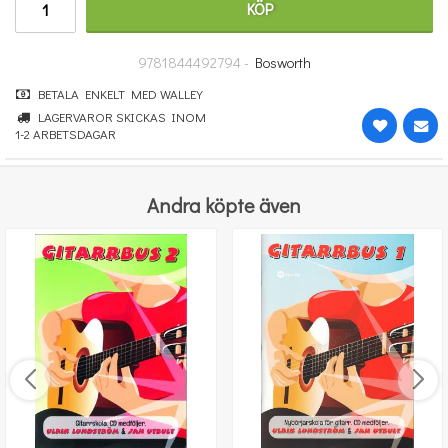
KÖP
670 kr
KÖP
9781844492794 -
Bosworth
BETALA ENKELT MED WALLEY
LAGERVAROR SKICKAS INOM
1-2 ARBETSDAGAR
Andra köpte även