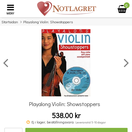
0
MENY
Startsidan
Playalong Violin: Showstoppers
×
Missa inte detta...
Playalong Violin: Showstoppers
538.00 kr
Komplett Sångteknik - svenska (Cathrine Sadolin)
Ej i lager, beställningsvara.
Leveranstid 5-10 dagar