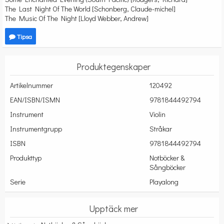
The Last Night Of The World [Schonberg, Claude-michel]
The Music Of The Night [Lloyd Webber, Andrew]
Tipsa
Produktegenskaper
Artikelnummer
120492
EAN/ISBN/ISMN
9781844492794
Instrument
Violin
Instrumentgrupp
Stråkar
ISBN
9781844492794
Produkttyp
Notböcker &
Sångböcker
Serie
Playalong
Upptäck mer