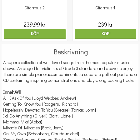
Gitarrbus 2
Gitarrbus 1
239.99 kr
239 kr
KÖP
KÖP
Beskrivning
A superb collection of well-loved songs from the most popular musical
shows. Arranged for violinists of Grade 3 standard and above to enjoy.
There are simple piano accompaniments, a separate pull-out part and a
CD containing inspiring demonstrations and play-along backing tracks.
InnehÃ¥ll
All I Ask Of You [Lloyd Webber, Andrew]
Getting To Know You [Rodgers, Richard]
Hopelessly Devoted To You (Grease) [Farrar, John]
I'd Do Anything (Oliver!) [Bart, Lionel]
Mamma Mia! [Abba]
Miracle Of Miracles [Bock, Jerry]
On My Own [Schonberg, Claude-michel]
Some Enchanted Evening (South Pacific) [Rodgers, Richard]