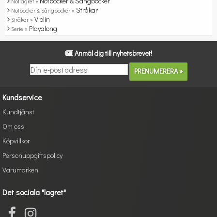
Notböcker & Sångböcker
Notlagret »
Stråkar
Notböcker & Sångböcker »
Violin
Stråkar »
Playalong
Serie »
Anmäl dig till nyhetsbrevet!
Kundservice
Kundtjänst
Om oss
Köpvillkor
Personuppgiftspolicy
Varumärken
Det sociala "lagret"