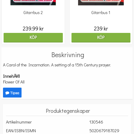
Gitarrbus 2
Gitarrbus 1
239.99 kr
239 kr
KÖP
KÖP
Beskrivning
A Carol of the Incarnation. A setting of a 15th Century prayer.
InnehÃ¥ll
Flower Of All
Tipsa
Produktegenskaper
Artikelnummer
130546
EAN/ISBN/ISMN
5020679187029