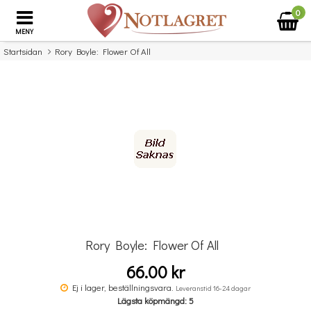
0
MENY
Startsidan
Rory Boyle: Flower Of All
×
Missa inte detta...
Rory Boyle: Flower Of All
66.00 kr
Povel vid pianot
Ej i lager, beställningsvara.
Leveranstid 16-24 dagar
Lägsta köpmängd: 5