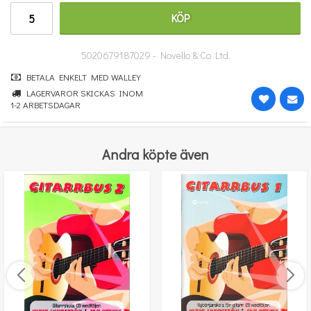
251 kr
KÖP
KÖP
5020679187029 - Novello & Co Ltd.
BETALA ENKELT MED WALLEY
LAGERVAROR SKICKAS INOM
1-2 ARBETSDAGAR
Andra köpte även