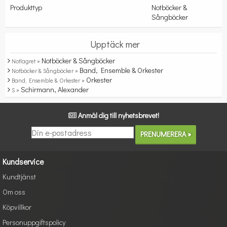
Produkttyp
Notböcker &
Sångböcker
Upptäck mer
Notböcker & Sångböcker
Notlagret »
Band, Ensemble & Orkester
Notböcker & Sångböcker »
Orkester
Band, Ensemble & Orkester »
Schirmann, Alexander
S »
Anmäl dig till nyhetsbrevet!
Kundservice
Kundtjänst
Om oss
Köpvillkor
Personuppgiftspolicy