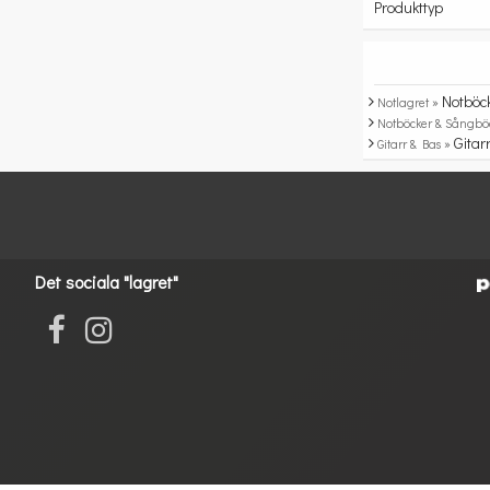
Produkttyp
Notböc
Notlagret »
Notböcker & Sångbö
Gitar
Gitarr & Bas »
Det sociala "lagret"