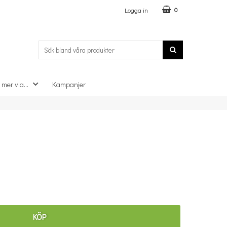
Logga in
0
 mer via...
Kampanjer
×
KÖP