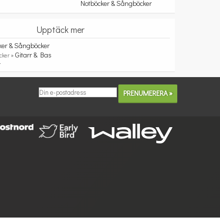
Notböcker & Sångböcker
Upptäck mer
ker & Sångböcker
Gitarr & Bas
cker »
r