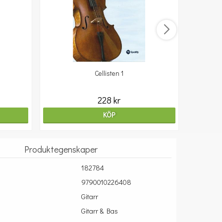
Cellisten 1
10
228 kr
KÖP
Produktegenskaper
182784
9790010226408
Gitarr
Gitarr & Bas