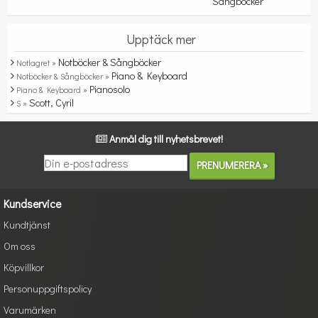
Sångböcker
Upptäck mer
Notböcker & Sångböcker
Notlagret »
Piano & Keyboard
Notböcker & Sångböcker »
Pianosolo
Piano & Keyboard »
Scott, Cyril
S »
Anmäl dig till nyhetsbrevet!
Kundservice
Kundtjänst
Om oss
Köpvillkor
Personuppgiftspolicy
Varumärken