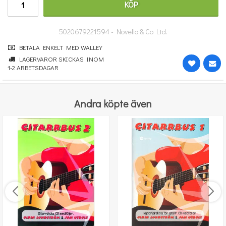
KÖP
431 kr
KÖP
5020679221594 - Novello & Co Ltd.
BETALA ENKELT MED WALLEY
LAGERVAROR SKICKAS INOM
1-2 ARBETSDAGAR
Andra köpte även