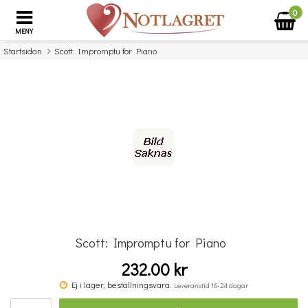
0
MENY
Startsidan
Scott: Impromptu for Piano
×
Missa inte detta...
Scott: Impromptu for Piano
232.00 kr
McCabe: Reflections Of A Summer Night (Vocal Score)
Ej i lager, beställningsvara.
Leveranstid 16-24 dagar