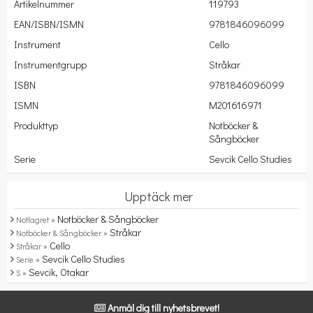
Artikelnummer
119793
EAN/ISBN/ISMN
9781846096099
Instrument
Cello
Instrumentgrupp
Stråkar
ISBN
9781846096099
ISMN
M201616971
Produkttyp
Notböcker &
Sångböcker
Serie
Sevcik Cello Studies
Upptäck mer
Notböcker & Sångböcker
Notlagret »
Stråkar
Notböcker & Sångböcker »
Cello
Stråkar »
Sevcik Cello Studies
Serie »
Sevcik, Otakar
S »
Anmäl dig till nyhetsbrevet!