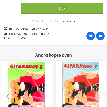
149 kr
KÖP
KÖP
9781846096099 -
Bosworth
BETALA ENKELT MED WALLEY
LAGERVAROR SKICKAS INOM
1-2 ARBETSDAGAR
Andra köpte även