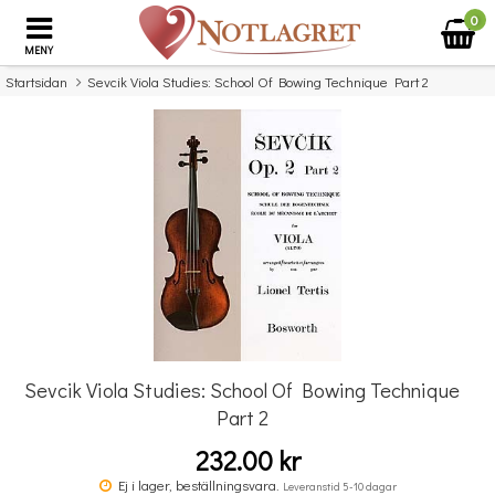
0
MENY
Startsidan
Sevcik Viola Studies: School Of Bowing Technique Part 2
×
Missa inte detta...
Sevcik Viola Studies: School Of Bowing Technique
Part 2
232.00 kr
Povel vid pianot
Ej i lager, beställningsvara.
Leveranstid 5-10 dagar