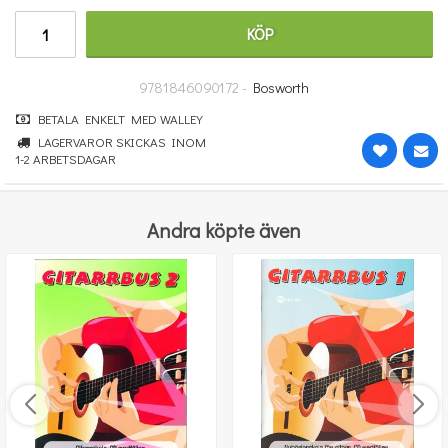
251 kr
KÖP
KÖP
9781846090172 -
Bosworth
BETALA ENKELT MED WALLEY
LAGERVAROR SKICKAS INOM
1-2 ARBETSDAGAR
Andra köpte även