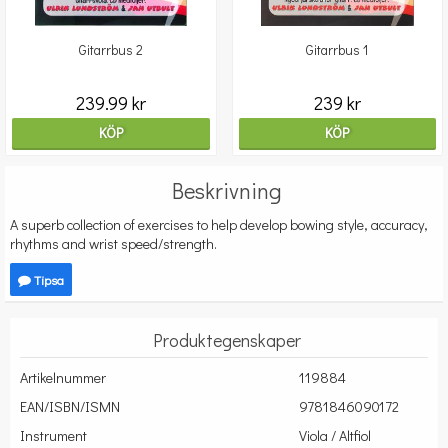
Gitarrbus 2
Gitarrbus 1
239.99 kr
239 kr
KÖP
KÖP
Beskrivning
A superb collection of exercises to help develop bowing style, accuracy,
rhythms and wrist speed/strength.
Tipsa
Produktegenskaper
Artikelnummer
119884
EAN/ISBN/ISMN
9781846090172
Instrument
Viola / Altfiol