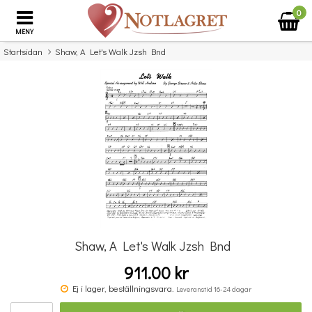
0
MENY
Startsidan
Shaw, A Let's Walk Jzsh Bnd
×
Missa inte detta...
Shaw, A Let's Walk Jzsh Bnd
911.00 kr
Tre Frösöblomster
Ej i lager, beställningsvara.
Leveranstid 16-24 dagar