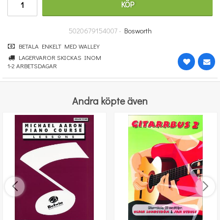
KÖP
185 kr
KÖP
5020679154007 -
Bosworth
BETALA ENKELT MED WALLEY
LAGERVAROR SKICKAS INOM
1-2 ARBETSDAGAR
Andra köpte även