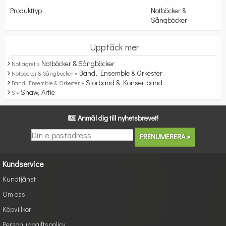
Produkttyp
Notböcker &
Sångböcker
Upptäck mer
Notböcker & Sångböcker
Notlagret »
Band, Ensemble & Orkester
Notböcker & Sångböcker »
Storband & Konsertband
Band, Ensemble & Orkester »
Shaw, Artie
S »
Anmäl dig till nyhetsbrevet!
Kundservice
Kundtjänst
Om oss
Köpvillkor
Personuppgiftspolicy