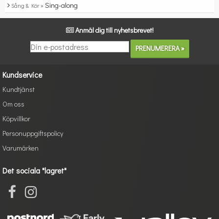
Sing-along
Sång & Kör »
Anmäl dig till nyhetsbrevet!
Kundservice
Kundtjänst
Om oss
Köpvillkor
Personuppgiftspolicy
Varumärken
Det sociala "lagret"