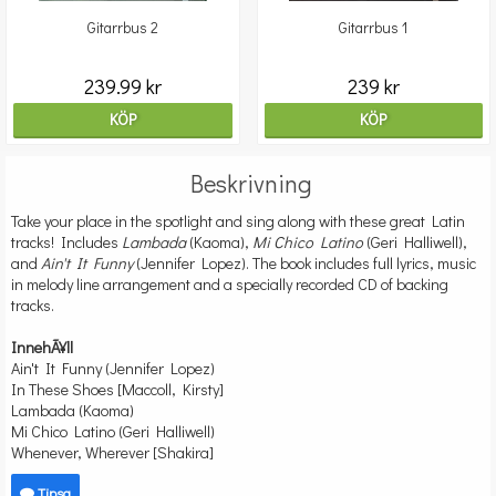
Gitarrbus 2
Gitarrbus 1
239.99 kr
239 kr
KÖP
KÖP
Beskrivning
Take your place in the spotlight and sing along with these great Latin
tracks! Includes
Lambada
(Kaoma),
Mi Chico Latino
(Geri Halliwell),
and
Ain't It Funny
(Jennifer Lopez). The book includes full lyrics, music
in melody line arrangement and a specially recorded CD of backing
tracks.
InnehÃ¥ll
Ain't It Funny (Jennifer Lopez)
In These Shoes [Maccoll, Kirsty]
Lambada (Kaoma)
Mi Chico Latino (Geri Halliwell)
Whenever, Wherever [Shakira]
Tipsa