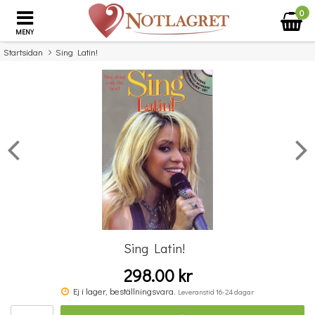
0
MENY
Startsidan
Sing Latin!
×
Missa inte detta...
Sing Latin!
298.00 kr
Music Flash Cards
Ej i lager, beställningsvara.
Leveranstid 16-24 dagar