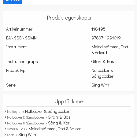
Produktegenskaper
Artikelnummer
118495
EAN/ISBN/ISMN
9780711991019
Instrument
Melodistämma, Text
& Ackord
Instrumentgrupp
Gitarr & Bas
Produkttyp
Notböcker &
Sångböcker
Serie
Sing With
Upptäck mer
Notböcker & Sångböcker
Notlagret »
Gitarr & Bas
Notböcker & Sångböcker »
Sång & Kör
Notböcker & Sångböcker »
Melodistämma, Text & Ackord
Gitarr & Bas »
Sing With
Serie »