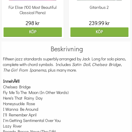
Für Elise (100 Most Beautiful
Gitarrbus 2
Classical Piano)
298 kr
239.99 kr
KÖP
KÖP
Beskrivning
Fifteen jazz standards superbly arranged by Jack Long for solo piano,
complete with chord symbols. Includes
Satin Doll
,
Chelsea Bridge
,
The Girl From Ipanema
, plus many more.
InnehÃ¥ll
Chelsea Bridge
Fly Me To The Moon (In Other Words)
Here's That Rainy Day
Honeysuckle Rose
I Wanna Be Around
I'll Remember April
I'm Getting Sentimental Over You
Lazy River
Recado Bossa Nova (The Gift)