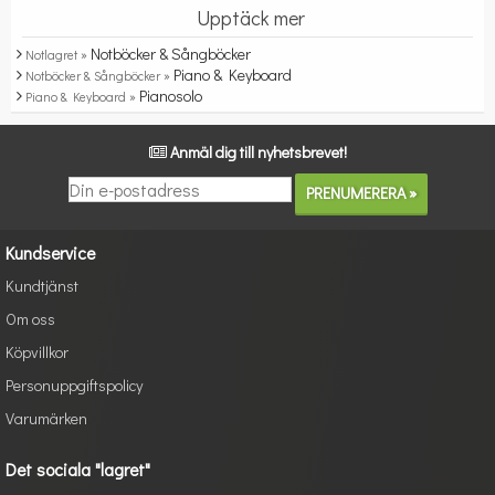
Upptäck mer
Notböcker & Sångböcker
Notlagret »
Piano & Keyboard
Notböcker & Sångböcker »
Pianosolo
Piano & Keyboard »
Anmäl dig till nyhetsbrevet!
Kundservice
Kundtjänst
Om oss
Köpvillkor
Personuppgiftspolicy
Varumärken
Det sociala "lagret"