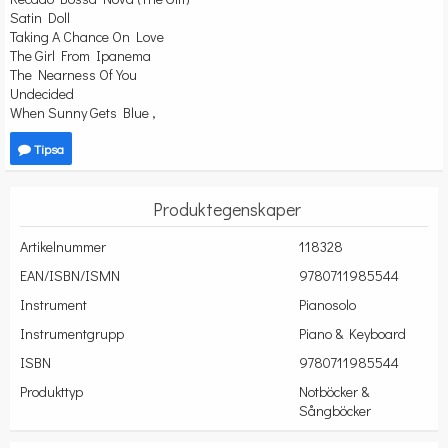
Satin Doll
Taking A Chance On Love
The Girl From Ipanema
The Nearness Of You
Undecided
When Sunny Gets Blue ,
Tipsa
Produktegenskaper
Artikelnummer
118328
EAN/ISBN/ISMN
9780711985544
Instrument
Pianosolo
Instrumentgrupp
Piano & Keyboard
ISBN
9780711985544
Produkttyp
Notböcker &
Sångböcker