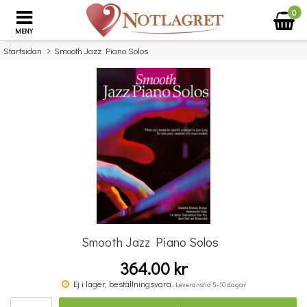
0
MENY
Startsidan
Smooth Jazz Piano Solos
×
Missa inte detta...
Smooth Jazz Piano Solos
364.00 kr
A Jazzy Christmas - Piano
Ej i lager, beställningsvara.
Leveranstid 5-10 dagar