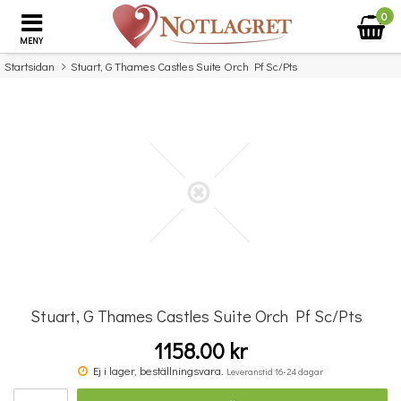
0
MENY
Startsidan
Stuart, G Thames Castles Suite Orch Pf Sc/Pts
×
Missa inte detta...
Stuart, G Thames Castles Suite Orch Pf Sc/Pts
1158.00 kr
Blåsbanken 3 : Stämma 3 i Bb, Tenorsax/Baryton G-klav
Ej i lager, beställningsvara.
Leveranstid 16-24 dagar