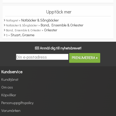
Upptäck mer
Notböcker & Sångböcker
Notlagret »
Band, Ensemble & Orkester
Notböcker & Sångböcker »
Orkester
Band, Ensemble & Orkester »
Stuart, Graeme
S »
Anmäl dig till nyhetsbrevet!
Kundservice
Kundtjänst
Om oss
Köpvillkor
Personuppgiftspolicy
Varumärken