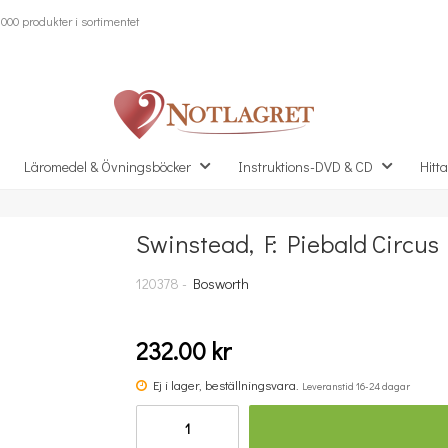
000 produkter i sortimentet
Läromedel & Övningsböcker
Instruktions-DVD & CD
Hitta
Swinstead, F: Piebald Circus
Missa inte detta...
120378 -
Bosworth
232.00 kr
Ej i lager, beställningsvara.
Leveranstid 16-24 dagar