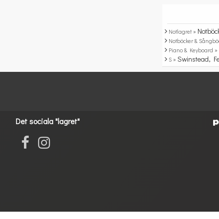
Notböc
Notlagret »
Notböcker & Sångbö
Piano & Keyboard 
Swinstead, Fe
S »
Det sociala "lagret"