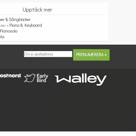
Upptäck mer
ker & Sångböcker
Piano & Keyboard
cker »
Pianosolo
»
lix