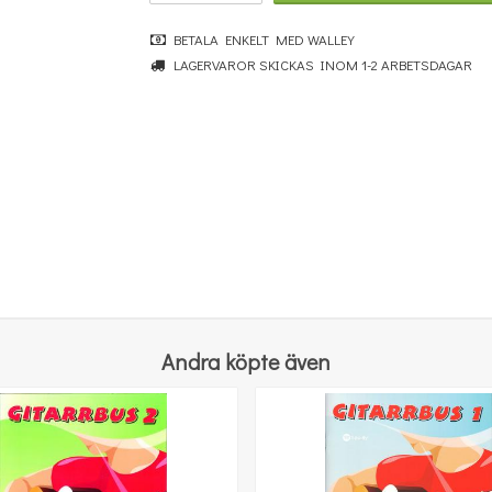
BETALA ENKELT MED WALLEY
LAGERVAROR SKICKAS INOM 1-2 ARBETSDAGAR
Beethoven: Irish Song for Cello with Piano accompaniment
100 kr
KÖP
Andra köpte även