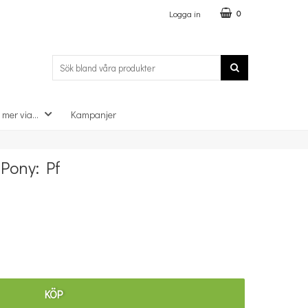
Logga in
0
 mer via...
Kampanjer
×
 Pony: Pf
KÖP