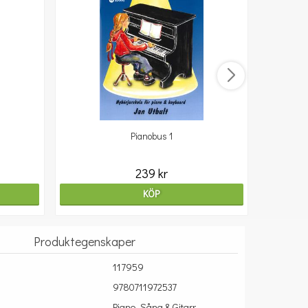
Pianobus 1
239 kr
KÖP
Produktegenskaper
117959
9780711972537
Piano, Sång & Gitarr