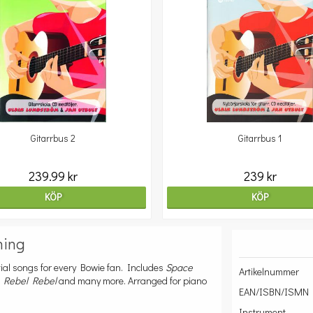
Gitarrbus 2
Gitarrbus 1
239.99 kr
239 kr
KÖP
KÖP
ning
tial songs for every Bowie fan. Includes
Space
Artikelnummer
, Rebel Rebel
and many more. Arranged for piano
EAN/ISBN/ISMN
Instrument