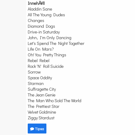
InnehÃ¥ll
Aladdin Sane
All The Young Dudes
Changes
Diamond Dogs
Drive-in Saturday
John, I'm Only Dancing
Let's Spend The Night Together
Life On Mars?
Oh! You Pretty Things
Rebel Rebel
Rock 'N' Roll Suicide
Sorrow
Space Oddity
Starman
Suffragette City
The Jean Genie
The Man Who Sold The World
The Prettiest Star
Velvet Goldmine
Ziggy Stardust
Tipsa