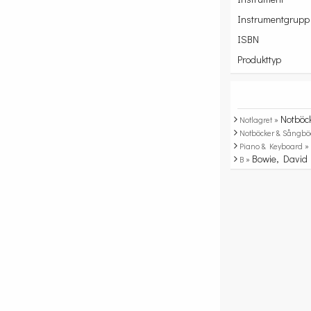
Instrumentgrupp
ISBN
Produkttyp
Notböc
Notlagret »
Notböcker & Sångbö
Piano & Keyboard 
Bowie, David
B »