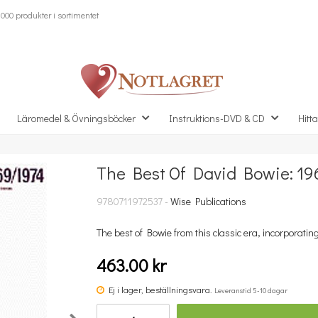
000 produkter i sortimentet
Läromedel & Övningsböcker
Instruktions-DVD & CD
Hitta
The Best Of David Bowie: 19
Missa inte detta...
9780711972537 -
Wise Publications
The best of Bowie from this classic era, incorporating
463.00 kr
Ej i lager, beställningsvara.
Leveranstid 5-10 dagar