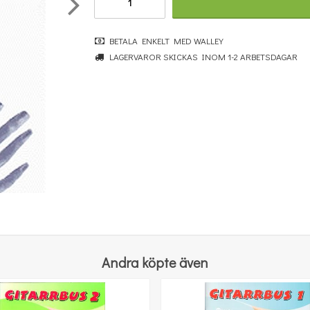
BETALA ENKELT MED WALLEY
LAGERVAROR SKICKAS INOM 1-2 ARBETSDAGAR
Benjamin Britten: Simple Symphony For String Orchestra - Study Score
364 kr
KÖP
Andra köpte även