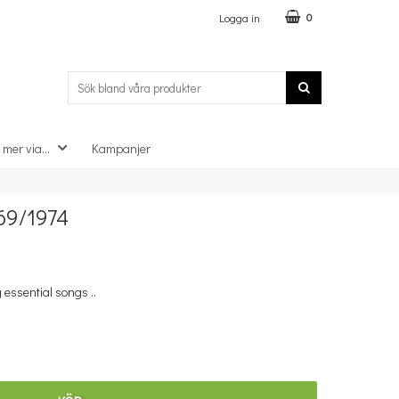
Logga in
0
 mer via...
Kampanjer
×
69/1974
 essential songs ..