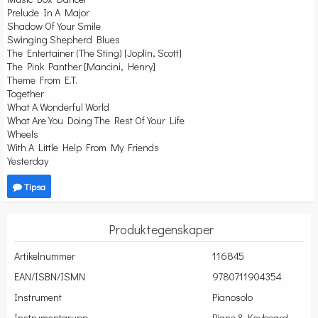
Prelude In A Major
Shadow Of Your Smile
Swinging Shepherd Blues
The Entertainer (The Sting) [Joplin, Scott]
The Pink Panther [Mancini, Henry]
Theme From E.T.
Together
What A Wonderful World
What Are You Doing The Rest Of Your Life
Wheels
With A Little Help From My Friends
Yesterday
Tipsa
Produktegenskaper
Artikelnummer
116845
EAN/ISBN/ISMN
9780711904354
Instrument
Pianosolo
Instrumentgrupp
Piano & Keyboard