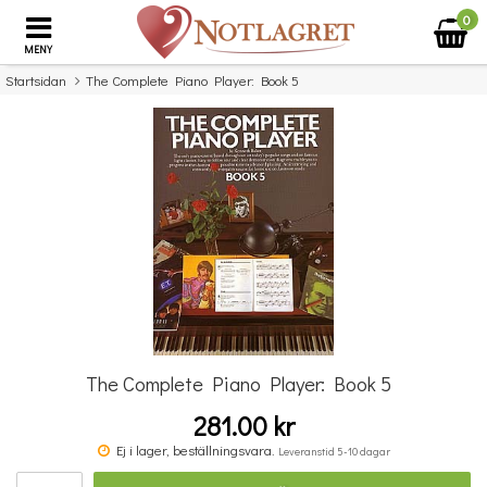
0
MENY
Startsidan
The Complete Piano Player: Book 5
×
Missa inte detta...
The Complete Piano Player: Book 5
281.00 kr
A Dozen A Day Mini Book
Ej i lager, beställningsvara.
Leveranstid 5-10 dagar