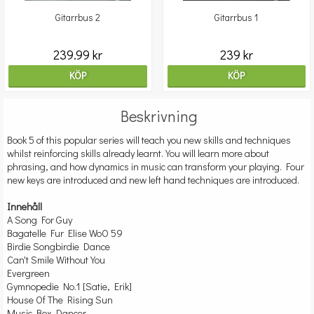
Gitarrbus 2
Gitarrbus 1
239.99 kr
239 kr
KÖP
KÖP
Beskrivning
Book 5 of this popular series will teach you new skills and techniques
whilst reinforcing skills already learnt. You will learn more about
phrasing, and how dynamics in music can transform your playing. Four
new keys are introduced and new left hand techniques are introduced.
Innehåll
A Song For Guy
Bagatelle Fur Elise WoO 59
Birdie Songbirdie Dance
Can't Smile Without You
Evergreen
Gymnopedie No.1 [Satie, Erik]
House Of The Rising Sun
Music Box Dancer