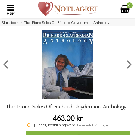
0
MENY
Startsidan
The Piano Solos Of Richard Clayderman: Anthology
×
Missa inte detta...
The Piano Solos Of Richard Clayderman: Anthology
463.00 kr
Great Piano Solos - The Platinum Book
Ej i lager, beställningsvara.
Leveranstid 5-10 dagar