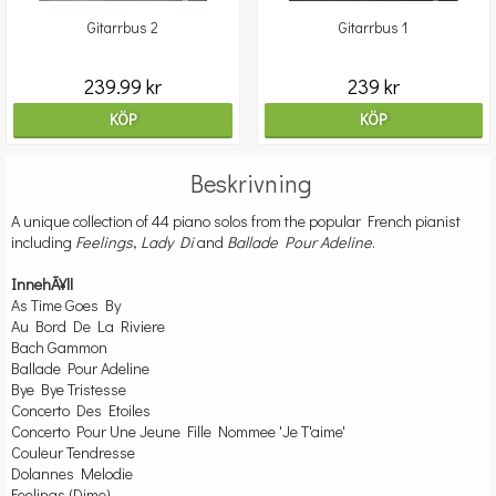
Gitarrbus 2
Gitarrbus 1
239.99 kr
239 kr
KÖP
KÖP
Beskrivning
A unique collection of 44 piano solos from the popular French pianist
including
Feelings
,
Lady Di
and
Ballade Pour Adeline
.
InnehÃ¥ll
As Time Goes By
Au Bord De La Riviere
Bach Gammon
Ballade Pour Adeline
Bye Bye Tristesse
Concerto Des Etoiles
Concerto Pour Une Jeune Fille Nommee 'Je T'aime'
Couleur Tendresse
Dolannes Melodie
Feelings (Dime)