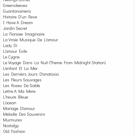
Greensleeves
Guantanamera
Histoire D'un Reve
I Have A Dream
Jardin Secret
La Fiancee Imaginaire
La Vraie Musique De L'amour
Lady Di
L'amour Exile
Le Cygne
Le Voyage Dans La Nuit (Theme From Midnight Station)
L'enfant Et La Mer
Les Derniers Jours D'anatasia
Les Fleurs Sauvages
Les Roses De Sable
Lettre A Ma Mere
L'heure Bleue
L'ocean
Mariage D'amour
Melodie Des Souvenirs
Murmures
Nostalgy
Old Fashion