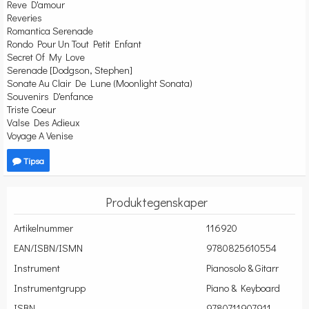
Reve D'amour
Reveries
Romantica Serenade
Rondo Pour Un Tout Petit Enfant
Secret Of My Love
Serenade [Dodgson, Stephen]
Sonate Au Clair De Lune (Moonlight Sonata)
Souvenirs D'enfance
Triste Coeur
Valse Des Adieux
Voyage A Venise
Tipsa
Produktegenskaper
Artikelnummer
116920
EAN/ISBN/ISMN
9780825610554
Instrument
Pianosolo & Gitarr
Instrumentgrupp
Piano & Keyboard
ISBN
9780711907911