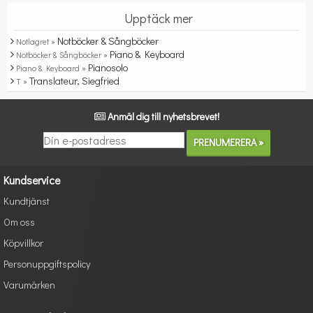
Upptäck mer
Notböcker & Sångböcker
Notlagret »
Piano & Keyboard
Notböcker & Sångböcker »
Pianosolo
Piano & Keyboard »
Translateur, Siegfried
T »
Anmäl dig till nyhetsbrevet!
Kundservice
Kundtjänst
Om oss
Köpvillkor
Personuppgiftspolicy
Varumärken