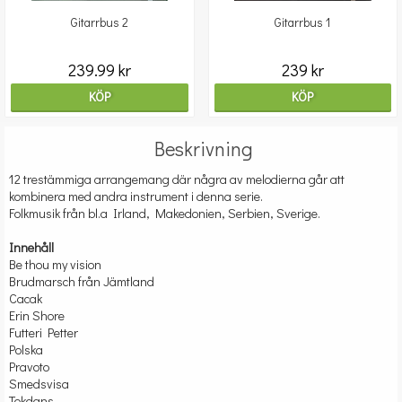
Gitarrbus 2
Gitarrbus 1
239.99 kr
239 kr
KÖP
KÖP
Beskrivning
12 trestämmiga arrangemang där några av melodierna går att
kombinera med andra instrument i denna serie.
Folkmusik från bl.a Irland, Makedonien, Serbien, Sverige.
Innehåll
Be thou my vision
Brudmarsch från Jämtland
Cacak
Erin Shore
Futteri Petter
Polska
Pravoto
Smedsvisa
Tokdans