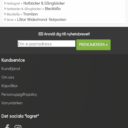
Notböcker & Sångböcker
Notlagret »
Bleckblås
Notböcker & Sångböcker »
Trombon
Bleckblås »
Låtar Widestrand Notposten
Serie »
Anmäl dig till nyhetsbrevet!
Kundservice
Kundtjänst
Om oss
Köpvillkor
Personuppgiftspolicy
Varumärken
Det sociala "lagret"