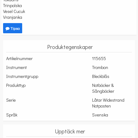
Trinpolska
Vesel Cucuk
Vranjanka
Tipsa
Produktegenskaper
Artikelnummer
115655
Instrument
Trombon
Instrumentgrupp
Bleckblås
Produkttyp
Notböcker &
Sångböcker
Serie
Låtar Widestrand
Notposten
Språk
Svenska
Upptäck mer