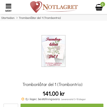
0
MENY
Startsidan
Trombonlåtar del 1 (Trombontrio)
×
Missa inte detta...
Trombonlåtar del 1 (Trombontrio)
141.00 kr
Blåsbanken 3 : Stämma 3 i Bb, Tenorsax/Baryton G-klav
Ej i lager, beställningsvara.
Leveranstid 3-10 dagar