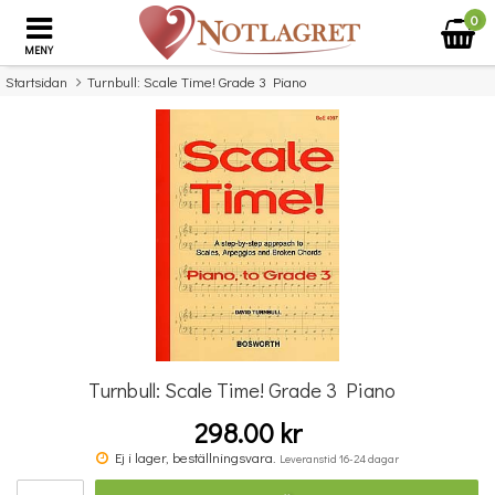
0
MENY
Startsidan
Turnbull: Scale Time! Grade 3 Piano
×
Missa inte detta...
Turnbull: Scale Time! Grade 3 Piano
298.00 kr
Komplett Sångteknik - svenska (Cathrine Sadolin)
Ej i lager, beställningsvara.
Leveranstid 16-24 dagar