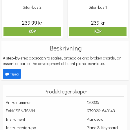
Gitarrbus 2
Gitarrbus 1
239.99 kr
239 kr
KÖP
KÖP
Beskrivning
A step-by-step approach to scales, arpeggios and broken chords, an
essential part of the development of fluent piano technique.
Tipsa
Produktegenskaper
Artikelnummer
120335
EAN/ISBN/ISMN
9790201640143
Instrument
Pianosolo
Instrumentgrupp
Piano & Keyboard