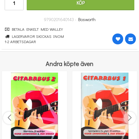
KÖP
670 kr
KÖP
9790201640143 -
Bosworth
BETALA ENKELT MED WALLEY
LAGERVAROR SKICKAS INOM
1-2 ARBETSDAGAR
Andra köpte även