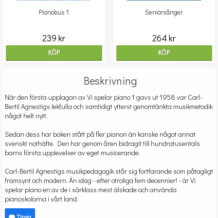
Pianobus 1
Seniorsånger
239 kr
264 kr
KÖP
KÖP
Beskrivning
När den första upplagan av Vi spelar piano 1 gavs ut 1958 var Carl-
Bertil Agnestigs lekfulla och samtidigt ytterst genomtänkta musikmetodik
något helt nytt.
Sedan dess har boken stått på fler pianon än kanske något annat
svenskt nothäfte. Den har genom åren bidragit till hundratusentals
barns första upplevelser av eget musicerande.
Carl-Bertil Agnestigs musikpedagogik står sig fortfarande som påtagligt
framsynt och modern. Än idag - efter otroliga fem decennier! - är Vi
spelar piano en av de i särklass mest älskade och använda
pianoskolorna i vårt land.
Tipsa