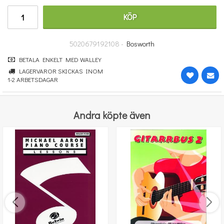
390.08 kr
KÖP
KÖP
5020679192108 -
Bosworth
BETALA ENKELT MED WALLEY
LAGERVAROR SKICKAS INOM
1-2 ARBETSDAGAR
Andra köpte även