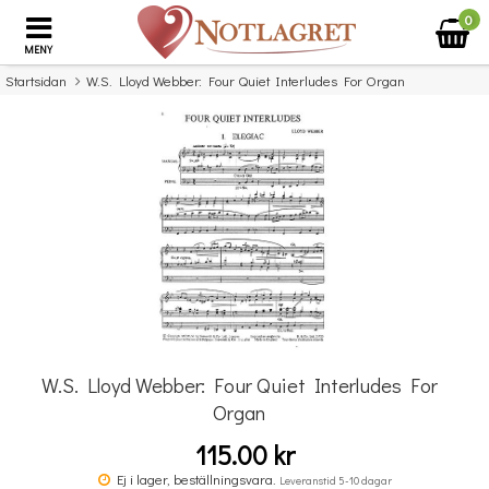
0
MENY
Startsidan
W.S. Lloyd Webber: Four Quiet Interludes For Organ
×
Missa inte detta...
W.S. Lloyd Webber: Four Quiet Interludes For
Organ
115.00 kr
Ab Jazz Tunes Flute Grade 4 Cd
Ej i lager, beställningsvara.
Leveranstid 5-10 dagar