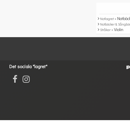
Notböc
Notlagret »
Notböcker & Sångbö
Violin
Stråkar »
Det sociala "lagret"