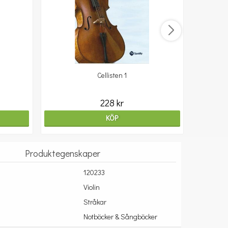
Cellisten 1
10
228 kr
KÖP
Produktegenskaper
120233
Violin
Stråkar
Notböcker & Sångböcker