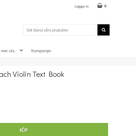
Logga in
0
 mer via...
Kampanjer
×
ch Violin Text Book
KÖP