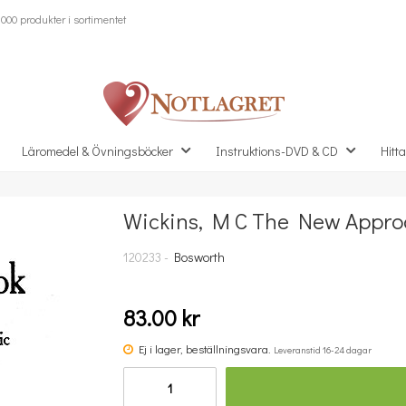
000 produkter i sortimentet
Läromedel & Övningsböcker
Instruktions-DVD & CD
Hitta
Wickins, M C The New Approa
Missa inte detta...
120233 -
Bosworth
83.00 kr
Ej i lager, beställningsvara.
Leveranstid 16-24 dagar