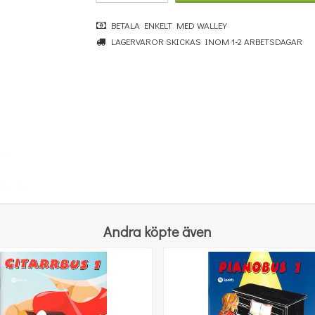
BETALA ENKELT MED WALLEY
LAGERVAROR SKICKAS INOM 1-2 ARBETSDAGAR
Charles Salaman: How Lovely Are Thy Habitations
71 kr
KÖP
Andra köpte även