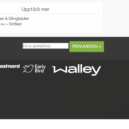
Upptäck mer
ker & Sångböcker
Stråkar
cker »